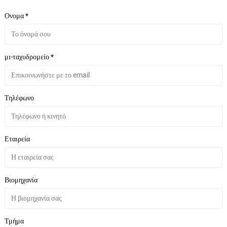
Ονομα *
μι-ταχυδρομείο *
Τηλέφωνο
Εταιρεία
Βιομηχανία
Τμήμα