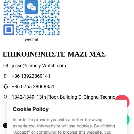
wechat
ΕΠΙΚΟΙΝΩΝΉΣΤΕ ΜΑΖΊ ΜΑΣ
jesse@Timely-Watch.com
+86 13922869141
+86 0755 28068851
1342-1349, 13th Floor, Building C, Qinghu Technology
Park, Qingxiang Road,Longhua New District Shenzhen,
Cookie Policy
Guangdong, China
In order to provide you with a better browsing
www.Timely-Watch.com
experience, this website will use cookies. By clicking
"Accept" or continuing to browse this website, you