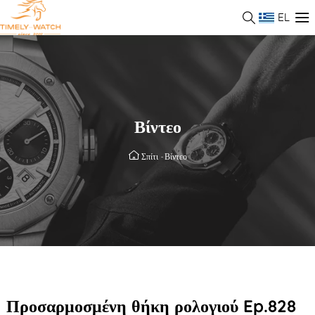
EL
Βίντεο
Σπίτι
-
Βίντεο
Προσαρμοσμένη θήκη ρολογιού Ep.828