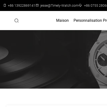
+86 13922869141
jesse@Timely-Watch.com
+86 0755 280
Maison
Personnalisation P