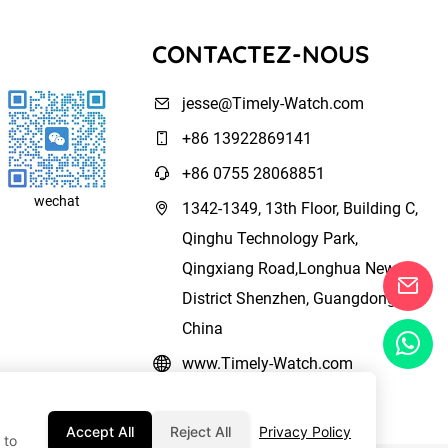
CONTACTEZ-NOUS
jesse@Timely-Watch.com
+86 13922869141
+86 0755 28068851
wechat
1342-1349, 13th Floor, Building C,
Qinghu Technology Park,
Qingxiang Road,Longhua New
District Shenzhen, Guangdong,
China
www.Timely-Watch.com
Accept All
Reject All
Privacy Policy
 to