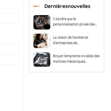
Dernièresnouvelles
Il s'avère que la
personnalisation privée des
montres peut être
personnalisée dans ces
La raison de l'existence
aspects
d'entreprises de
personnalisation de montre
Broyer l'empreinte invisible des
montres mécaniques
avancées