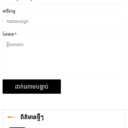
អាចីវកម្ផ
ប៍តមាន *
ព័ត៌មានថ្មីៗ