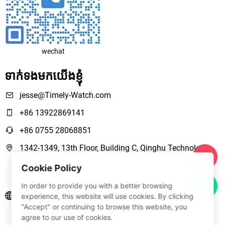
wechat
ទាក់ទងមកយើងខ្ញុំ
jesse@Timely-Watch.com
+86 13922869141
+86 0755 28068851
1342-1349, 13th Floor, Building C, Qinghu Technology
Park, Qingxiang Road,Longhua New District Shenzhen,
Cookie Policy
Guangdong, China
In order to provide you with a better browsing
www.Timely-Watch.com
experience, this website will use cookies. By clicking
"Accept" or continuing to browse this website, you
agree to our use of cookies.