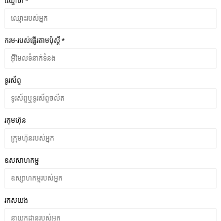
ឈ្ផោហ *
ករម-របស់ផ្ញើរតាមប៉ុស្ដិ៍ *
ទូរស័ព្ទ
រកុមហ៊ុន
ឧសសាហកម្ផ
រកសយង