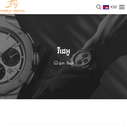
KM
វីដេអូ
ផ្ទហ
-
វីដេអូ