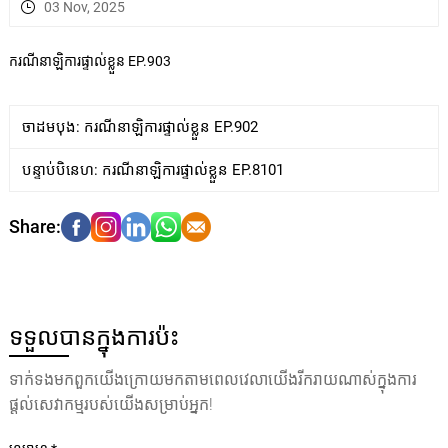
03 Nov, 2025
ករណីនាឡិការផ្ទាល់ខ្លួន EP.903
ចាដមបុង:
ករណីនាឡិការផ្ទាល់ខ្លួន EP.902
បន្ទាប់បិនេហ:
ករណីនាឡិការផ្ទាល់ខ្លួន EP.8101
ទទួលបានក្នុងការប៉ះ
ទាក់ទងមកពួកយើងក្រោយមកតាមពេលវេលាយើងរីករាយណាស់ក្នុងការ
ផ្តល់សេវាកម្មរបស់យើងសម្រាប់អ្នក!