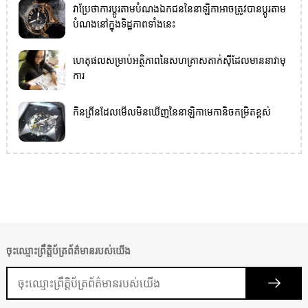
វាប្រែថាការប្តូរតាមបំណងឯកជននៃនាឡិកាអាចត្រូវបានប្ដូរតាម
បំណងនៅក្នុងទិដ្ឋភាពទាំងនេះ
ហេតុផលសម្រាប់អត្ថិភាពនៃសហគ្រាសតាក់ស៊ីដែលមាននាវាមុ
ការ
កិនព្រីនដែលមើលមិនឃើញនៃនាឡិកាមេកានិចកម្រិតខ្ពស់
ចុះឈ្មោះព្រឹត្តិប័ត្រព័ត៌មានរបស់យើង