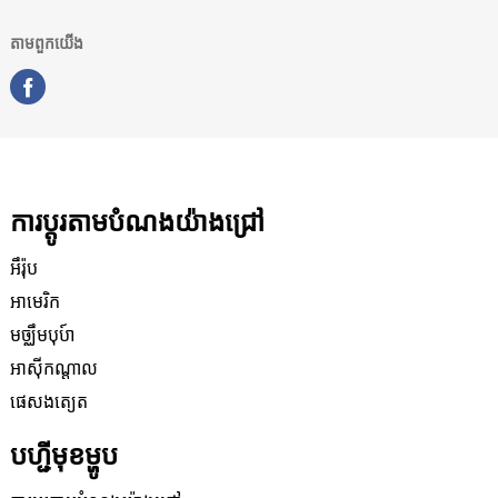
តាមពួកយើង
ការប្តូរតាមបំណងយ៉ាងជ្រៅ
អឹរ៉ុប
អាមេរិក
មច្ឈឹមបុប៍ា
អាស៊ីកណ្តាល
ផេសងត្យេត
បហ្ជីមុខម្ហូប