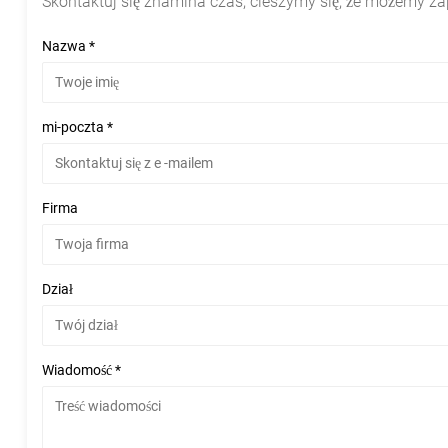
Skontaktuj się znamina czas, cieszymy się, że możemy za
Nazwa *
mi-poczta *
Firma
Dział
Wiadomość *