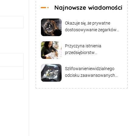
Najnowsze wiadomości
Okazuje się, że prywatne
dostosowywanie zegarków
można dostosować w tych
aspektach
Przyczyna istnienia
przedsiębiorstw
dostosowywania zegarków
Szlifowanieniewidzialnego
odcisku zaawansowanych
zegarków mechanicznych