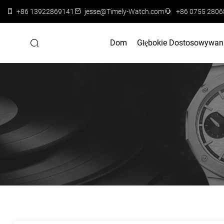
+86 13922869141
jesse@Timely-Watch.com
+86 0755 280
Dom
Głębokie Dostosowywan