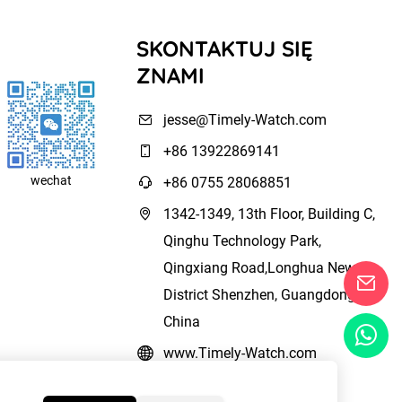
SKONTAKTUJ SIĘ
ZNAMI
jesse@Timely-Watch.com
+86 13922869141
wechat
+86 0755 28068851
1342-1349, 13th Floor, Building C,
Qinghu Technology Park,
Qingxiang Road,Longhua New
District Shenzhen, Guangdong,
China
www.Timely-Watch.com