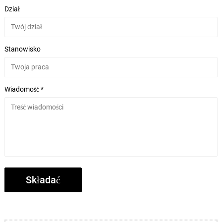
Dział
Stanowisko
Wiadomość *