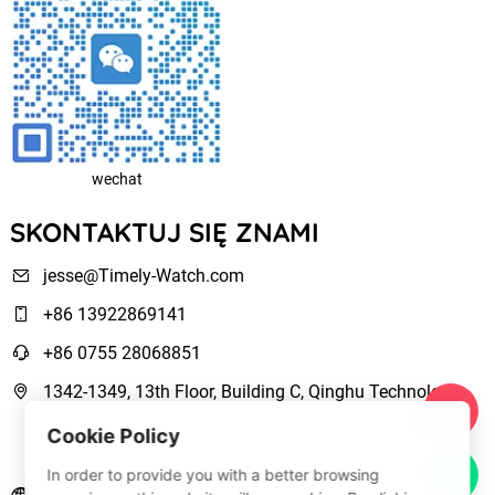
wechat
SKONTAKTUJ SIĘ ZNAMI
jesse@Timely-Watch.com
+86 13922869141
+86 0755 28068851
1342-1349, 13th Floor, Building C, Qinghu Technology
Park, Qingxiang Road,Longhua New District Shenzhen,
Cookie Policy
Guangdong, China
In order to provide you with a better browsing