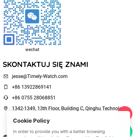
wechat
SKONTAKTUJ SIĘ ZNAMI
jesse@Timely-Watch.com
+86 13922869141
+86 0755 28068851
1342-1349, 13th Floor, Building C, Qinghu Technology
Park, Qingxiang Road,Longhua New District Shenzhen,
Cookie Policy
Guangdong, China
In order to provide you with a better browsing