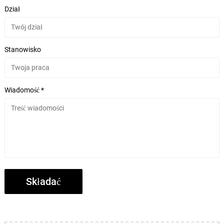
Dział
Stanowisko
Wiadomość *