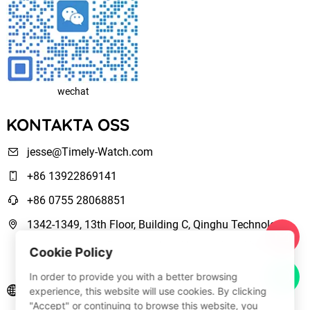
wechat
KONTAKTA OSS
jesse@Timely-Watch.com
+86 13922869141
+86 0755 28068851
1342-1349, 13th Floor, Building C, Qinghu Technology
Park, Qingxiang Road,Longhua New District Shenzhen,
Cookie Policy
Guangdong, China
In order to provide you with a better browsing
www.Timely-Watch.com
experience, this website will use cookies. By clicking
"Accept" or continuing to browse this website, you