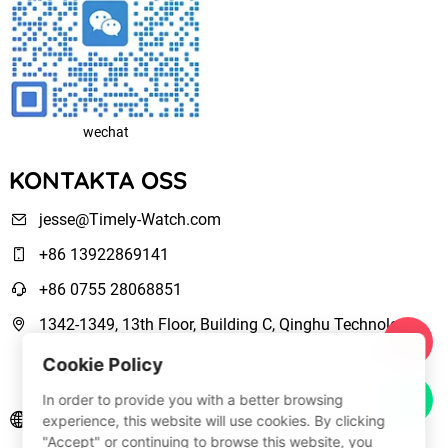
wechat
KONTAKTA OSS
jesse@Timely-Watch.com
+86 13922869141
+86 0755 28068851
1342-1349, 13th Floor, Building C, Qinghu Technology
Park, Qingxiang Road,Longhua New District Shenzhen,
Cookie Policy
Guangdong, China
In order to provide you with a better browsing
www.Timely-Watch.com
experience, this website will use cookies. By clicking
"Accept" or continuing to browse this website, you