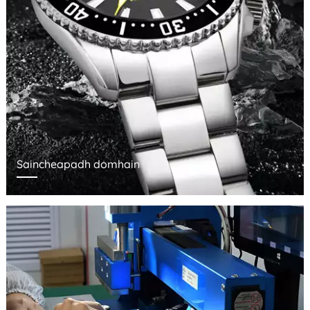
Saincheapadh domhain