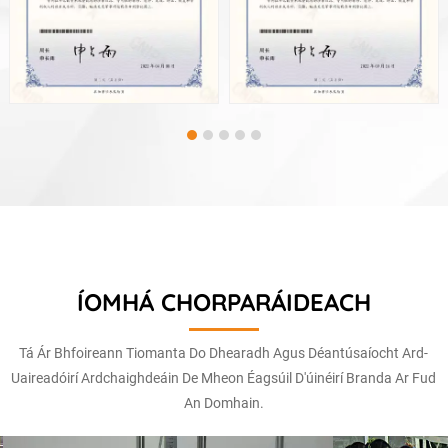
ÍOMHÁ CHORPARÁIDEACH
Tá Ár Bhfoireann Tiomanta Do Dhearadh Agus Déantúsaíocht Ard-
Uaireadóirí Ardchaighdeáin De Mheon Éagsúil D'úinéirí Branda Ar Fud
An Domhain.