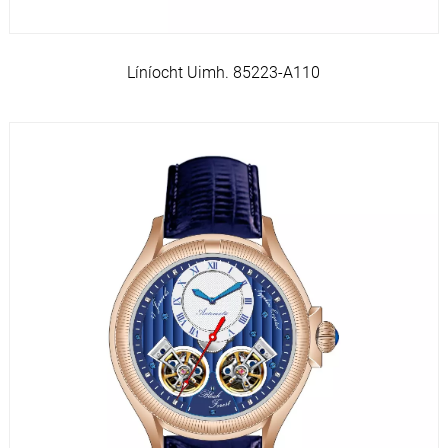
Líníocht Uimh. 85223-A110