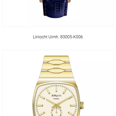
Líníocht Uimh. 83005-K006