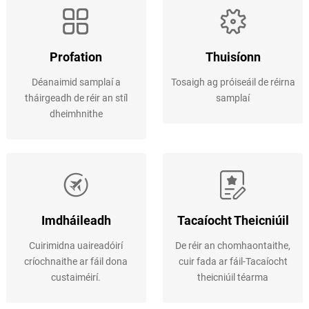
Profation
Thuisíonn
Déanaimid samplaí a
Tosaigh ag próiseáil de réirna
tháirgeadh de réir an stíl
samplaí
dheimhnithe
Imdháileadh
Tacaíocht Theicniúil
Cuirimidna uaireadóirí
De réir an chomhaontaithe,
críochnaithe ar fáil dona
cuir fada ar fáil-Tacaíocht
custaiméirí.
theicniúil téarma