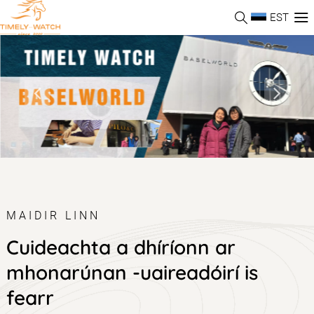
EST
MAIDIR LINN
Cuideachta a dhíríonn ar
mhonarúnan -uaireadóirí is
fearr