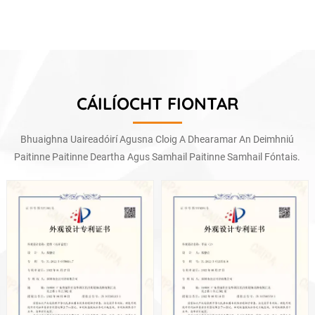
CÁILÍOCHT FIONTAR
Bhuaighna Uaireadóirí Agusna Cloig A Dhearamar An Deimhniú
Paitinne Paitinne Deartha Agus Samhail Paitinne Samhail Fóntais.