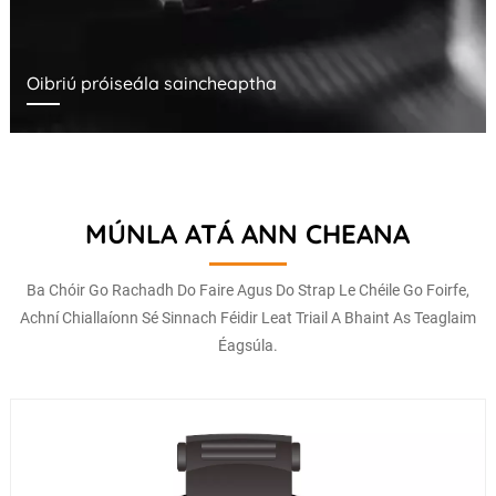
Oibriú próiseála saincheaptha
MÚNLA ATÁ ANN CHEANA
Ba Chóir Go Rachadh Do Faire Agus Do Strap Le Chéile Go Foirfe,
Achní Chiallaíonn Sé Sinnach Féidir Leat Triail A Bhaint As Teaglaim
Éagsúla.