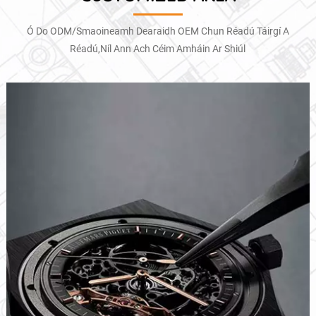
Ó Do ODM/Smaoineamh Dearaidh OEM Chun Réadú Táirgí A
Réadú,níl Ann Ach Céim Amháin Ar Shiúl