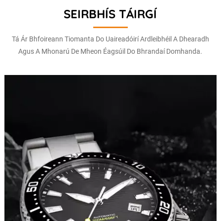
SEIRBHÍS TÁIRGÍ
Tá Ár Bhfoireann Tiomanta Do Uaireadóirí Ardleibhéil A Dhearadh
Agus A Mhonarú De Mheon Éagsúil Do Bhrandaí Domhanda.