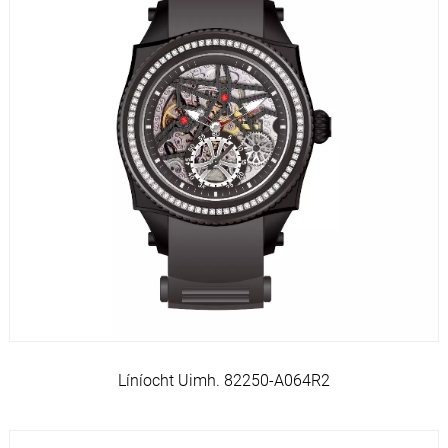
Líníocht Uimh. 82250-A064R2