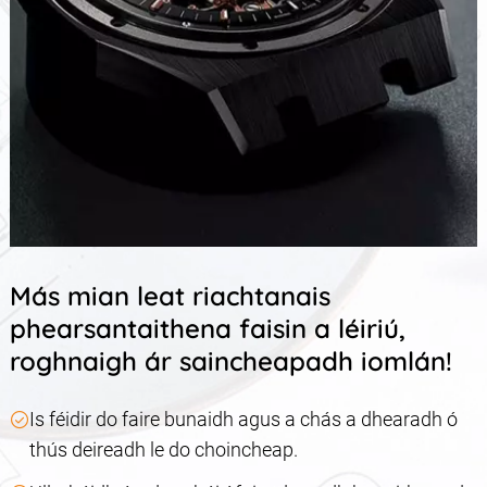
Más mian leat riachtanais
phearsantaithena faisin a léiriú,
roghnaigh ár saincheapadh iomlán!
Is féidir do faire bunaidh agus a chás a dhearadh ó
thús deireadh le do choincheap.