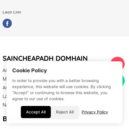
Lean Linn
SAINCHEAPADH DOMHAIN
Cookie Policy
An Eoraip
Mheiriceá
In order to provide you with a better browsing
experience, this website will use cookies. By clicking
An lár -oirthear
"Accept" or continuing to browse this website, you
Lár
agree to our use of cookies.
Nach iad
Accept All
Reject All
Privacy Policy
BIACHLÁR