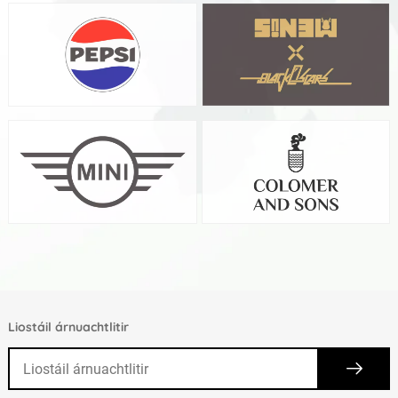
Liostáil árnuachtlitir