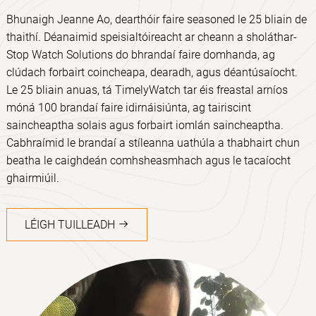
Bhunaigh Jeanne Ao, dearthóir faire seasoned le 25 bliain de
thaithí. Déanaimid speisialtóireacht ar cheann a sholáthar-
Stop Watch Solutions do bhrandaí faire domhanda, ag
clúdach forbairt coincheapa, dearadh, agus déantúsaíocht.
Le 25 bliain anuas, tá TimelyWatch tar éis freastal arníos
móná 100 brandaí faire idirnáisiúnta, ag tairiscint
saincheaptha solais agus forbairt iomlán saincheaptha.
Cabhraímid le brandaí a stíleanna uathúla a thabhairt chun
beatha le caighdeán comhsheasmhach agus le tacaíocht
ghairmiúil.
LÉIGH TUILLEADH