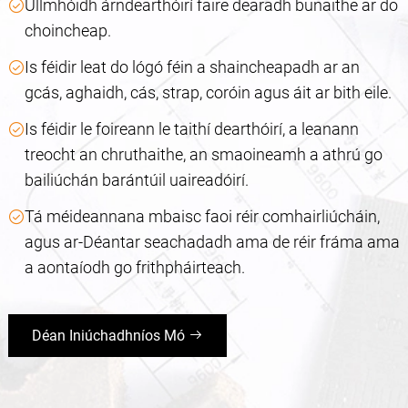
Ullmhóidh árndearthóirí faire dearadh bunaithe ar do
choincheap.
Is féidir leat do lógó féin a shaincheapadh ar an
gcás, aghaidh, cás, strap, coróin agus áit ar bith eile.
Is féidir le foireann le taithí dearthóirí, a leanann
treocht an chruthaithe, an smaoineamh a athrú go
bailiúchán barántúil uaireadóirí.
Tá méideannana mbaisc faoi réir comhairliúcháin,
agus ar-Déantar seachadadh ama de réir fráma ama
a aontaíodh go frithpháirteach.
Déan Iniúchadhníos Mó