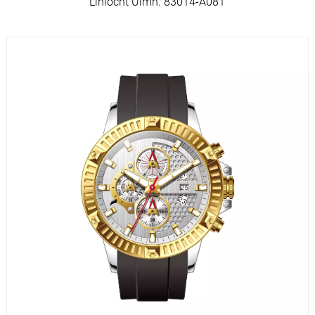
Líníocht Uimh. 83014-A081