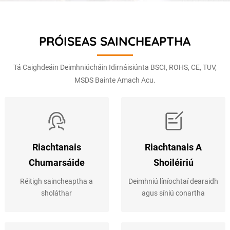
PRÓISEAS SAINCHEAPTHA
Tá Caighdeáin Deimhniúcháin Idirnáisiúnta BSCI, ROHS, CE, TUV,
MSDS Bainte Amach Acu.
Riachtanais
Riachtanais A
Chumarsáide
Shoiléiriú
Réitigh saincheaptha a
Deimhniú líníochtaí dearaidh
sholáthar
agus síniú conartha