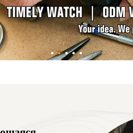
ующаяся