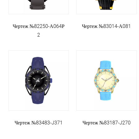
Чертеж №82250-А064Р
Чертеж №83014-А081
2
Чертеж №83483-J371
Чертеж №83187-J270