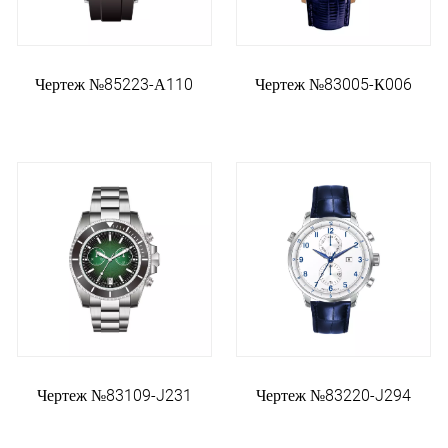
Чертеж №85223-А110
Чертеж №83005-К006
Чертеж №83109-J231
Чертеж №83220-J294