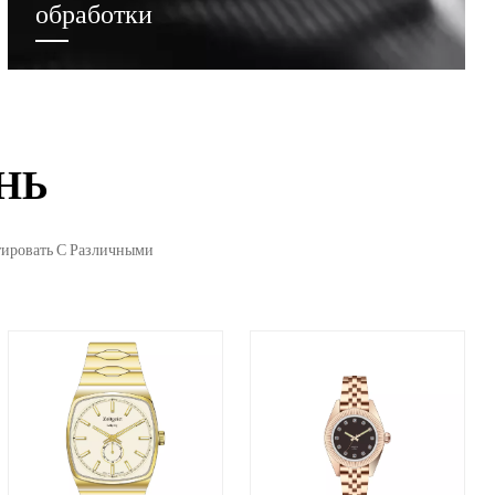
обработки
НЬ
тировать С Различными