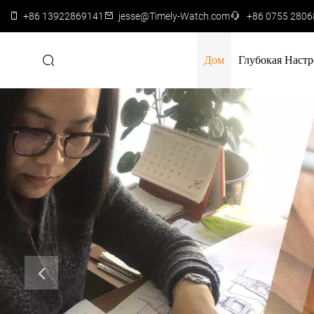
+86 13922869141
jesse@Timely-Watch.com
+86 0755 280
Дом
Глубокая Настр