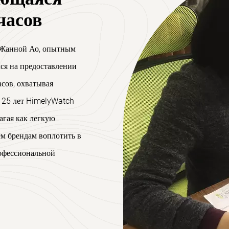
часов
, Жанной Ао, опытным
ся на предоставлении
асов, охватывая
е 25 лет HimelyWatch
агая как легкую
ем брендам воплотить в
рофессиональной