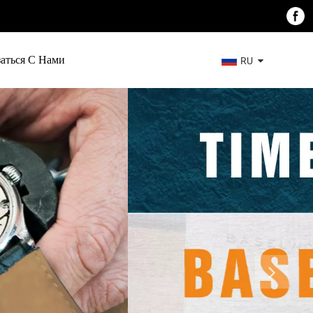
заться С Нами
RU