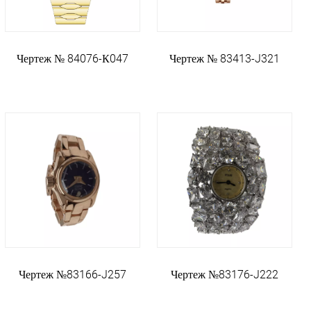
Чертеж № 84076-К047
Чертеж № 83413-J321
Чертеж №83166-J257
Чертеж №83176-J222