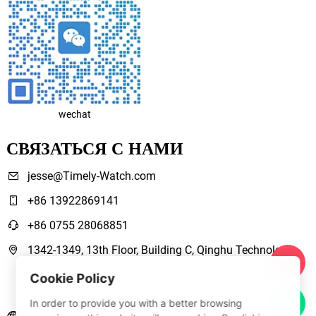
wechat
СВЯЗАТЬСЯ С НАМИ
jesse@Timely-Watch.com
+86 13922869141
+86 0755 28068851
1342-1349, 13th Floor, Building C, Qinghu Technology
Park, Qingxiang Road,Longhua New District Shenzhen,
Cookie Policy
Guangdong, China
In order to provide you with a better browsing