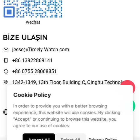
wechat
BIZE ULAŞIN
jesse@Timely-Watch.com
+86 13922869141
+86 0755 28068851
1342-1349, 13th Floor, Building C, Qinghu Technology
Park, Qingxiang Road,Longhua New District Shenzhen,
Cookie Policy
Guangdong, China
In order to provide you with a better browsing
www.Timely-Watch.com
experience, this website will use cookies. By clicking
"Accept" or continuing to browse this website, you
agree to our use of cookies.
Accept All
Reject All
Privacy Policy