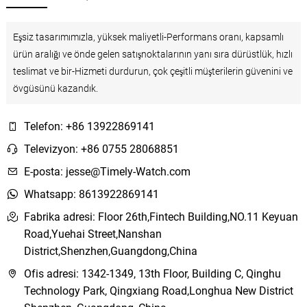
Eşsiz tasarımımızla, yüksek maliyetli-Performans oranı, kapsamlı
ürün aralığı ve önde gelen satışnoktalarının yanı sıra dürüstlük, hızlı
teslimat ve bir-Hizmeti durdurun, çok çeşitli müşterilerin güvenini ve
övgüsünü kazandık.
Telefon: +86 13922869141
Televizyon: +86 0755 28068851
E-posta: jesse@Timely-Watch.com
Whatsapp: 8613922869141
Fabrika adresi: Floor 26th,Fintech Building,NO.11 Keyuan
Road,Yuehai Street,Nanshan
District,Shenzhen,Guangdong,China
Ofis adresi: 1342-1349, 13th Floor, Building C, Qinghu
Technology Park, Qingxiang Road,Longhua New District