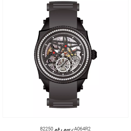
رسم رقم 82250-A064R2