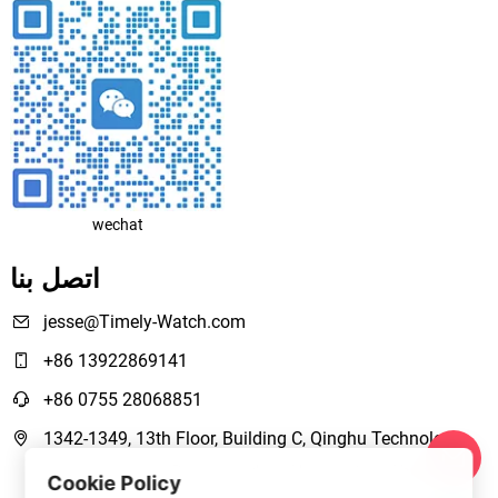
wechat
اتصل بنا
jesse@Timely-Watch.com
+86 13922869141
+86 0755 28068851
1342-1349, 13th Floor, Building C, Qinghu Technology
Park, Qingxiang Road,Longhua New District Shenzhen,
Cookie Policy