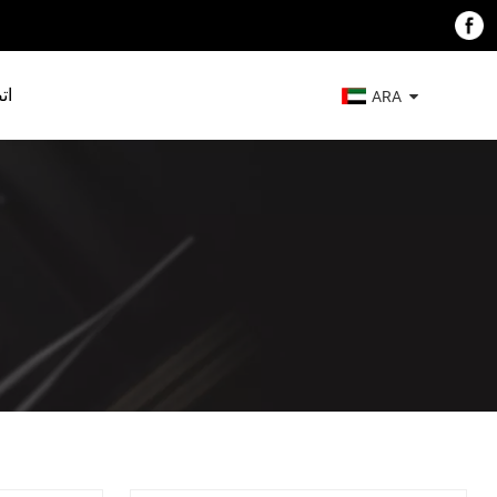
ات
ARA