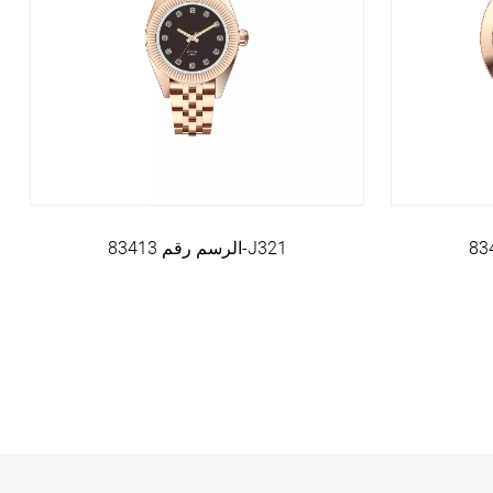
الرسم رقم 83413-J321