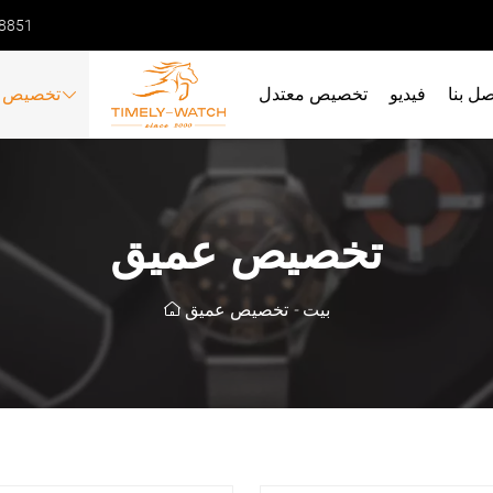
68851
صل بنا
فيديو
تخصيص معتدل
تخصيص 
تخصيص عميق
تخصيص عميق
-
بيت