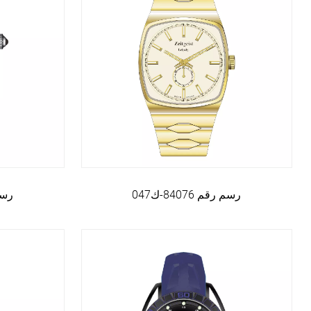
رسم رقم 84076-ك047
رسم رق