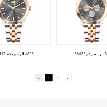
 رقم 83422
الرسم رقم 83417-J326
«
1
2
»