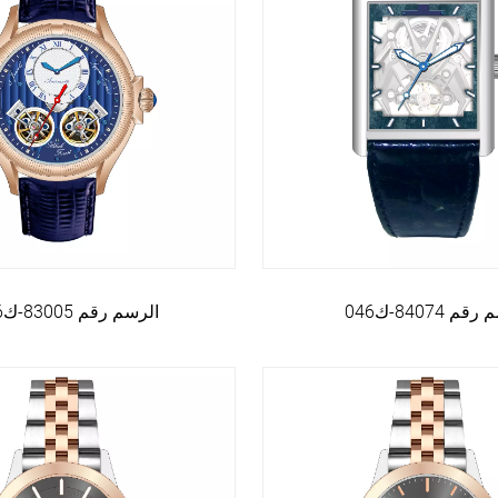
م 84074-ك046
الرسم رقم 83005-ك006