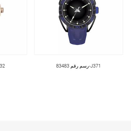
رسم رقم 83483-J371
رسم-J332