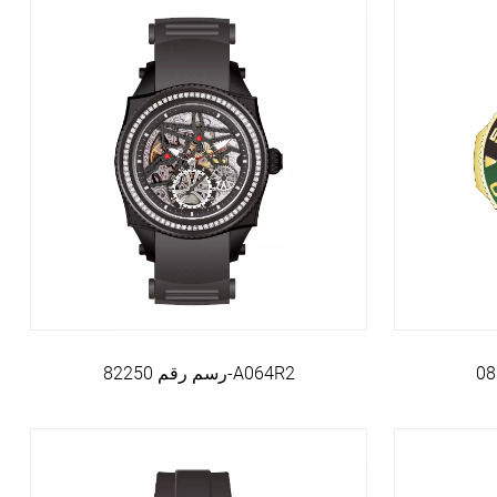
رسم رقم 82250-A064R2