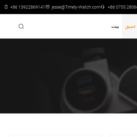
+86 13922869141
jesse@Timely-Watch.com
+86 0755 280
عميق
بيت