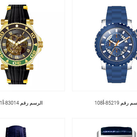
 رقم 85219-أ108
الرسم رقم 83014-أ081