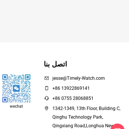
اتصل بنا
jesse@Timely-Watch.com
+86 13922869141
+86 0755 28068851
wechat
1342-1349, 13th Floor, Building C,
Qinghu Technology Park,
Qingxiang Road,Longhua New