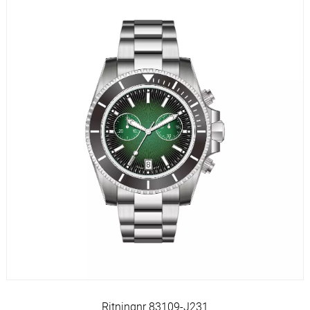
Ritningnr 83109-J231