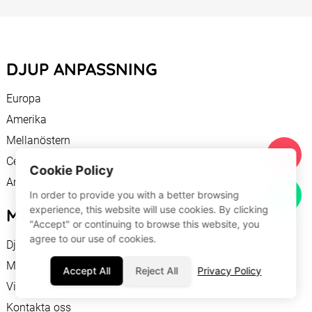
DJUP ANPASSNING
Europa
Amerika
Mellanöstern
Centralasien
Cookie Policy
Andra
In order to provide you with a better browsing
experience, this website will use cookies. By clicking
MENY
"Accept" or continuing to browse this website, you
agree to our use of cookies.
Djup anpassning
Mild anpassning
Accept All
Reject All
Privacy Policy
Video
Kontakta oss