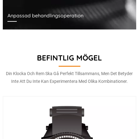
Anpassad behandlingsoperation
BEFINTLIG MÖGEL
Din Klocka Och Rem Ska Gå Perfekt Tillsammans, Men Det Betyder
Inte Att Du Inte Kan Experimentera Med Olika Kombinationer.