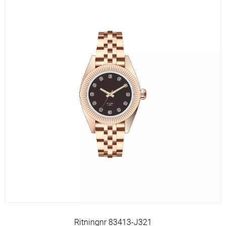
Ritningnr 83413-J321